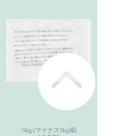
-5kg (マイナス5kg減)