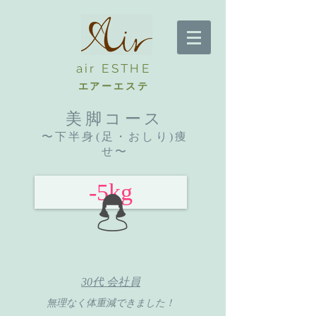
air ESTHE
エアーエステ
美脚コース
〜下半身(足・おしり)痩
せ〜
-5kg
30代 会社員
無理なく体重減できました！