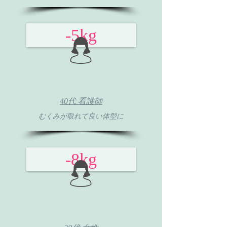
-5kg
40代 看護師
むくみが取れて
良い体型に
-8kg